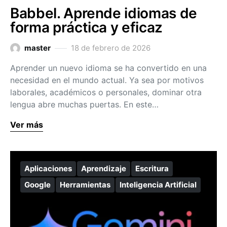
Babbel. Aprende idiomas de
forma práctica y eficaz
master
18 de febrero de 2026
Aprender un nuevo idioma se ha convertido en una
necesidad en el mundo actual. Ya sea por motivos
laborales, académicos o personales, dominar otra
lengua abre muchas puertas. En este…
Ver más
Aplicaciones
Aprendizaje
Escritura
Google
Herramientas
Inteligencia Artificial